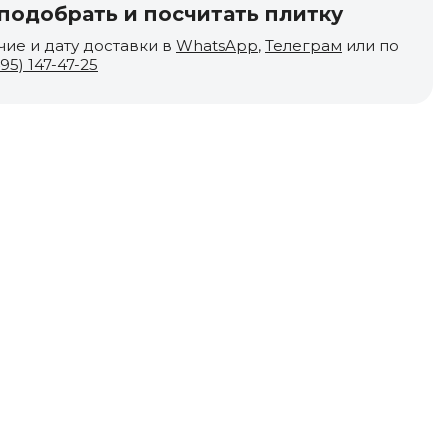
одобрать и посчитать плитку
чие и дату доставки в
WhatsApp
,
Телеграм
или по
495) 147-47-25