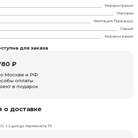
Керамогранит
Матовая
Имитация Терраццо
Серый
Керамогранит
ступна для заказа
780 ₽
по Москве и РФ
собы оплаты
оект в подарок
 о доставке
О, 1-2 дня до терминала ТК