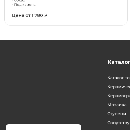
60x60
Под камень
Цена от 1 780 ₽
Катало
Каталог т
Керамичес
Керамогр
Мозаика
Ступени
Сопутств