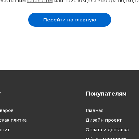
тесь нашим
каталогом
или поиском для выбора подход
Перейти на главную
г
Покупателям
оваров
Главная
кая плитка
Дизайн проект
анит
Оплата и доставка