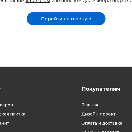
тесь нашим
каталогом
или поиском для выбора подход
Перейти на главную
г
Покупателям
оваров
Главная
кая плитка
Дизайн проект
анит
Оплата и доставка