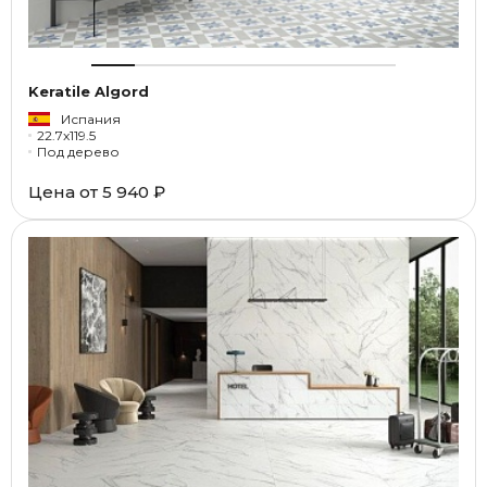
Keratile Algord
Испания
22.7x119.5
Под дерево
Цена от
5 940 ₽