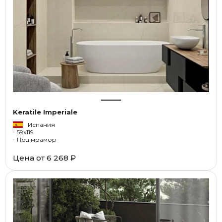
Keratile Imperiale
Испания
59x119
Под мрамор
Цена от
6 268 ₽