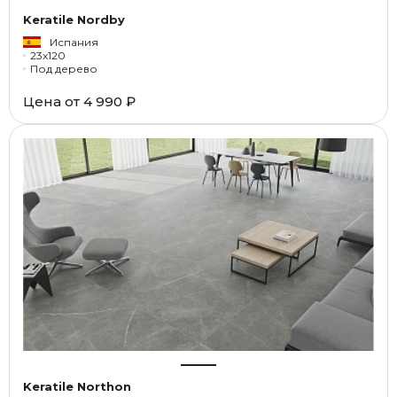
Keratile Nordby
Испания
23x120
Под дерево
Цена от
4 990 ₽
Keratile Northon