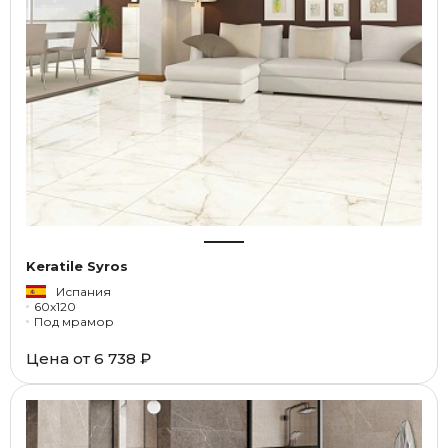
Keratile Syros
Испания
60x120
Под мрамор
Цена от
6 738 ₽