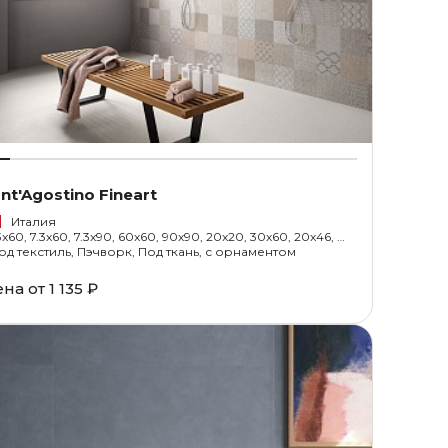
nt'Agostino Fineart
Италия
33x60, 7.3x60, 7.3x90, 60x60, 90x90, 20x20, 30x60, 20x46, 30x30, 1.5x30
од текстиль, Пэчворк, Под ткань, с орнаментом
ена от
1 135 ₽