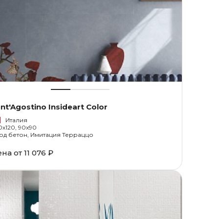
nt'Agostino Insideart Color
Италия
0x120, 90x90
од бетон, Имитация Терраццо
ена от
11 076 ₽