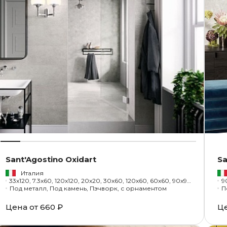
Sant'Agostino Oxidart
Sa
Италия
33x120, 7.3x60, 120x120, 20x20, 30x60, 120x60, 60x60, 90x90, 30x120, 27x32.5, 30x30, 22.5x45, 1.3x20
9
Под металл, Под камень, Пэчворк, с орнаментом
П
Цена от
660 ₽
Ц