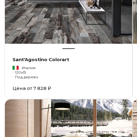
Sant'Agostino Colorart
Италия
120x15
Под дерево
Цена от
7 828 ₽