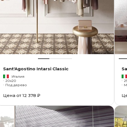
Sant'Agostino Intarsi Classic
Sa
Италия
20x20
25
Под дерево
М
Цена от
12 378 ₽
Ц