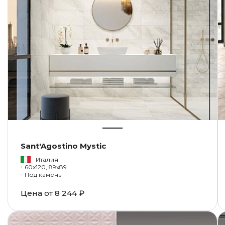
Sant'Agostino Mystic
Италия
60x120, 89x89
Под камень
Цена от
8 244 ₽