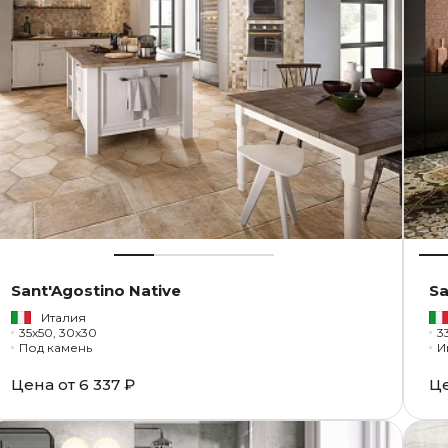
Sant'Agostino Native
Sa
Италия
35x50, 30x30
3
Под камень
И
Цена от
6 337 ₽
Ц