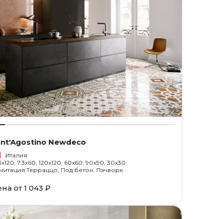
nt'Agostino Newdeco
Италия
3x120, 7.3x60, 120x120, 60x60, 90x90, 30x30
митация Терраццо, Под бетон, Пэчворк
ена от
1 043 ₽