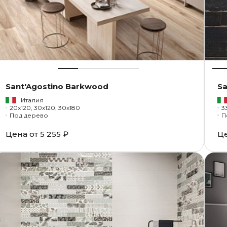
Sant'Agostino Barkwood
Sa
Италия
20x120, 30x120, 30x180
3
Под дерево
П
Цена от
5 255 ₽
Ц