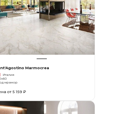
nt'Agostino Marmocrea
Италия
0x60
од мрамор
ена от
5 159 ₽