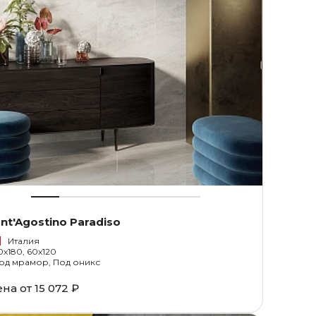
nt'Agostino Paradiso
Италия
0x180, 60x120
од мрамор, Под оникс
ена от
15 072 ₽