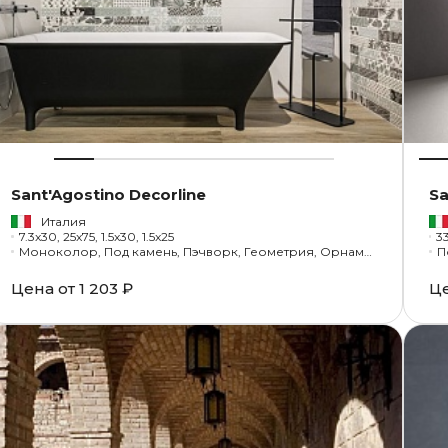
Sant'Agostino Decorline
Sa
Италия
7.3x30, 25x75, 1.5x30, 1.5x25
Моноколор, Под камень, Пэчворк, Геометрия, Орнамент
П
Цена от
1 203 ₽
Ц