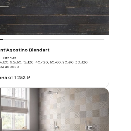
nt'Agostino Blendart
Италия
3x120, 9.5x60, 15x120, 40x120, 60x60, 90x90, 30x120
од дерево
ена от
1 252 ₽