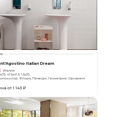
nt'Agostino Italian Dream
Италия
x75, 41.5x41.5, 1.5x25
оноколор, Флора, Пэчворк, Геометрия, Орнамент
ена от
1 143 ₽