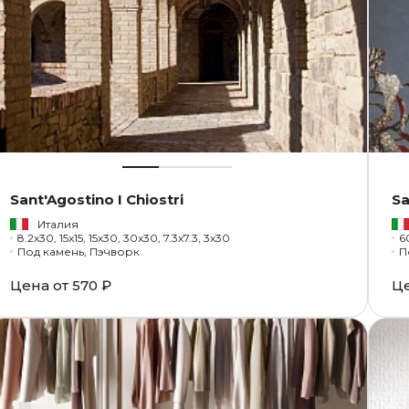
Sant'Agostino I Chiostri
Sa
Италия
8.2x30, 15x15, 15x30, 30x30, 7.3x7.3, 3x30
6
Под камень, Пэчворк
П
Цена от
570 ₽
Ц