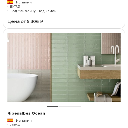
Испания
15x17.3
Под майолику, Под камень
Цена от
5 306 ₽
Ribesalbes Ocean
Испания
7.5x30