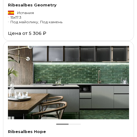
Ribesalbes Geometry
Испания
15x17.3
Под майолику, Под камень
Цена от
5 306 ₽
Ribesalbes Hope