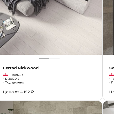
Cerrad Nickwood
Ce
Польша
19.3x120.2
1
Под дерево
П
Цена от
4 152 ₽
Ц