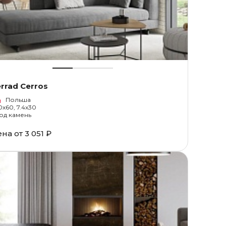
rrad Cerros
Польша
0x60, 7.4x30
од камень
ена от
3 051 ₽