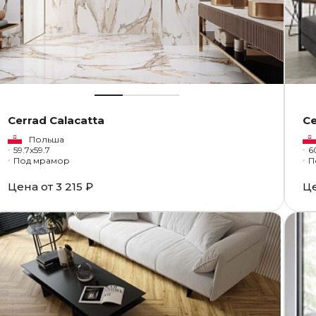
Cerrad Calacatta
Ce
Польша
59.7x59.7
6
Под мрамор
П
Цена от
3 215 ₽
Ц