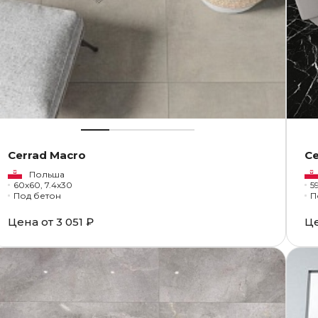
Cerrad Macro
C
Польша
60x60, 7.4x30
59
Под бетон
П
Цена от
3 051 ₽
Ц