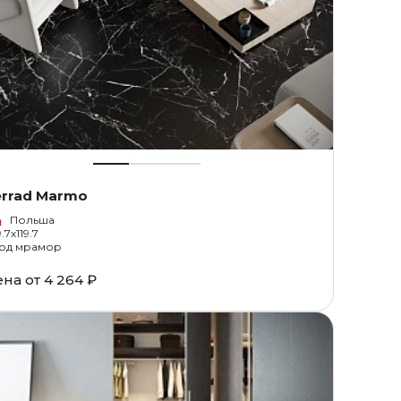
errad Marmo
Польша
.7x119.7
од мрамор
ена от
4 264 ₽