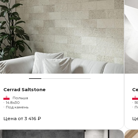
Cerrad Saltstone
Ce
Польша
14.8x30
59
Под камень
П
Цена от
3 416 ₽
Ц