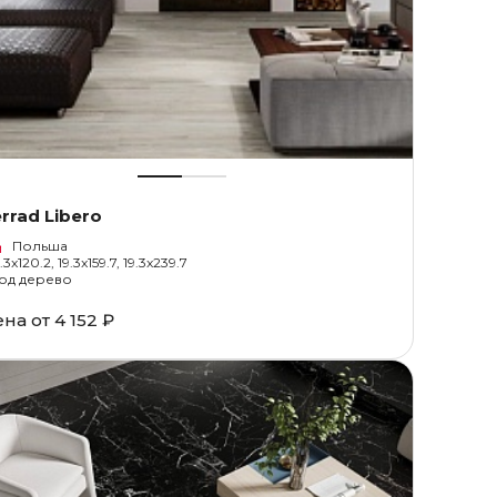
rrad Libero
Польша
.3x120.2, 19.3x159.7, 19.3x239.7
од дерево
ена от
4 152 ₽