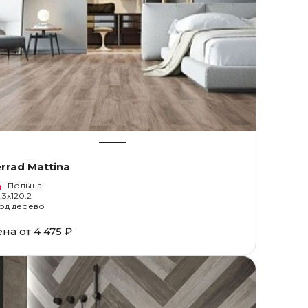
rrad Mattina
Польша
9.3x120.2
од дерево
ена от
4 475 ₽