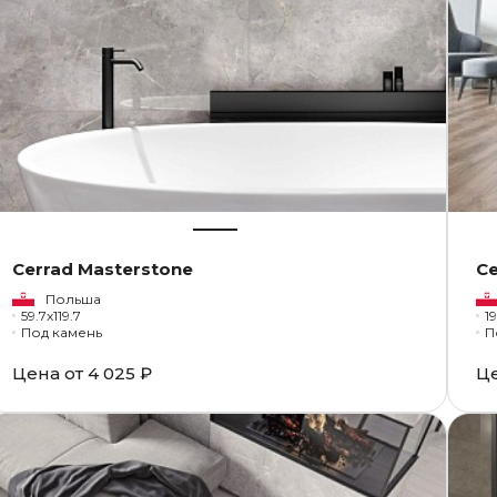
Cerrad Masterstone
Ce
Польша
59.7x119.7
1
Под камень
П
Цена от
4 025 ₽
Ц