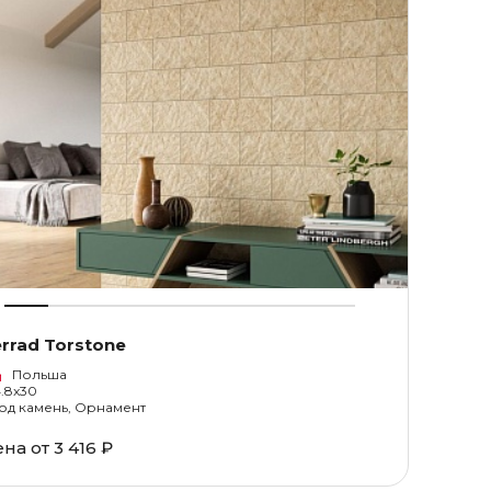
rrad Torstone
Польша
4.8x30
од камень, Орнамент
ена от
3 416 ₽