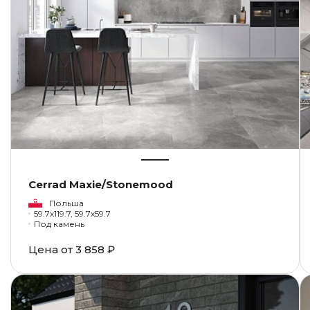
Cerrad Maxie/Stonemood
Польша
59.7x119.7, 59.7x59.7
Под камень
Цена от
3 858 ₽