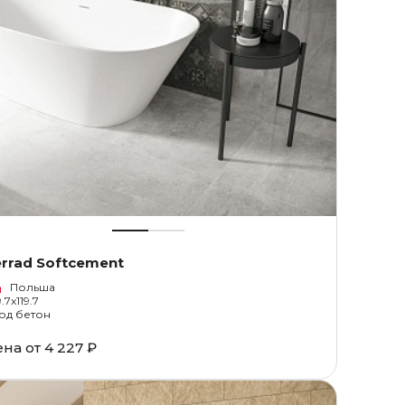
rrad Softcement
Польша
.7x119.7
од бетон
ена от
4 227 ₽