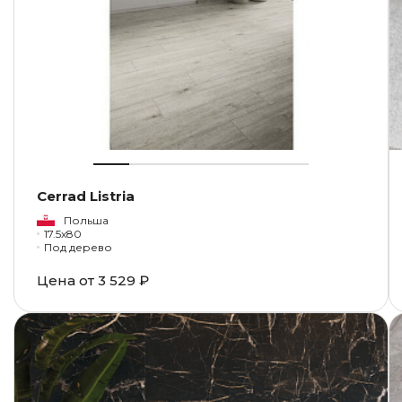
Cerrad Listria
Польша
17.5x80
Под дерево
Цена от
3 529 ₽