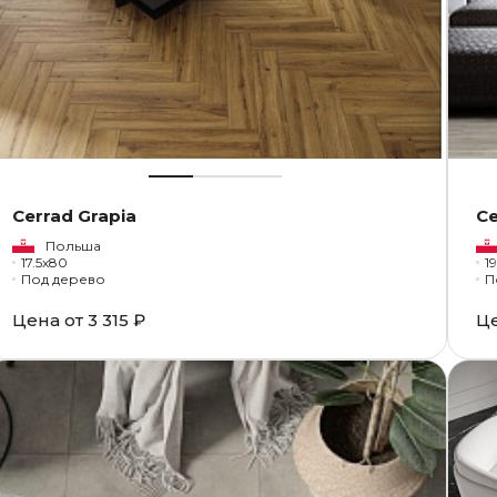
Cerrad Grapia
Ce
Польша
17.5x80
19
Под дерево
П
Цена от
3 315 ₽
Ц