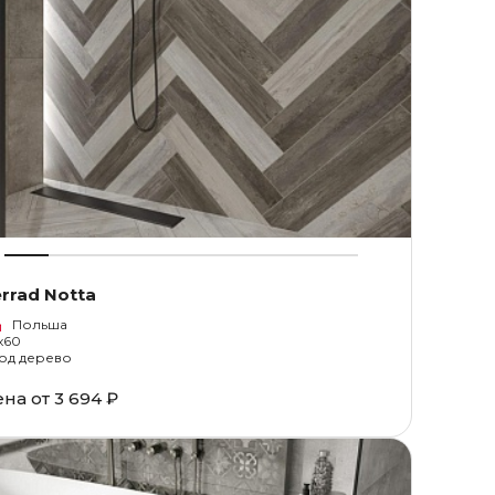
rrad Notta
Польша
1x60
од дерево
ена от
3 694 ₽