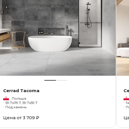
Cerrad Tacoma
Ce
Польша
59.7x119.7, 59.7x59.7
1
Под камень
П
Цена от
3 709 ₽
Ц