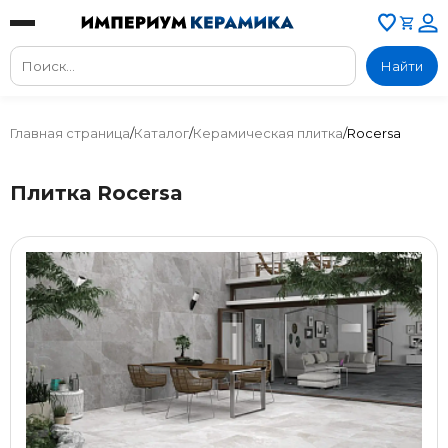
Найти
Главная страница
/
Каталог
/
Керамическая плитка
/
Rocersa
Плитка Rocersa