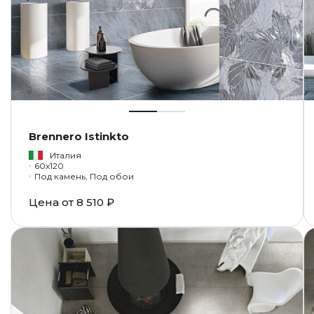
Brennero Istinkto
Италия
60x120
Под камень, Под обои
Цена от
8 510 ₽