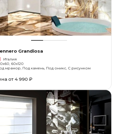
ennero Grandiosa
Италия
20x60, 60x120
од мрамор, Под камень, Под оникс, С рисунком
ена от
4 990 ₽