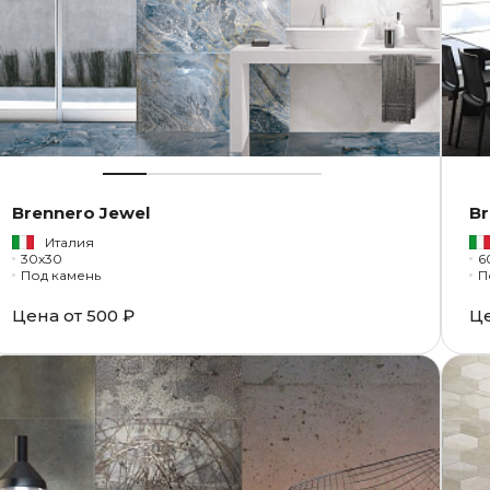
Brennero Jewel
Br
Италия
30x30
6
Под камень
П
Цена от
500 ₽
Ц