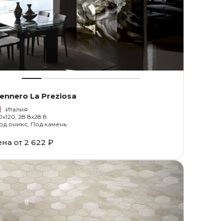
ennero La Preziosa
Италия
0x120, 28.8x28.8
од оникс, Под камень
ена от
2 622 ₽