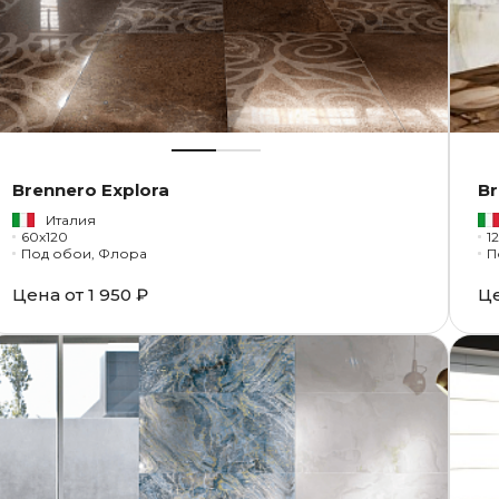
Brennero Explora
Br
Италия
60x120
1
Под обои, Флора
П
Цена от
1 950 ₽
Ц