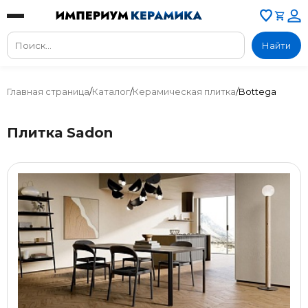
Найти
Главная страница
/
Каталог
/
Керамическая плитка
/
Bottega
Плитка Sadon