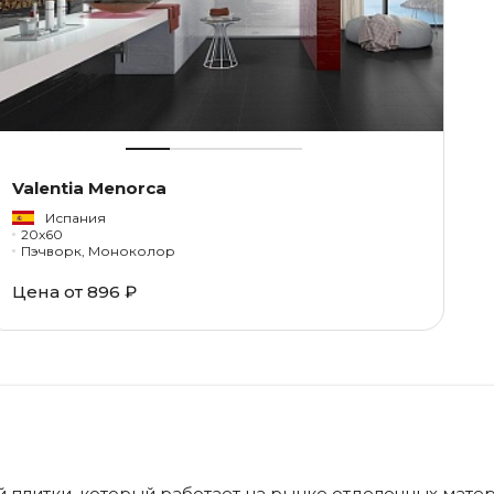
Valentia Menorca
Испания
20x60
Пэчворк, Моноколор
Цена от
896 ₽
й плитки, который работает на рынке отделочных мате