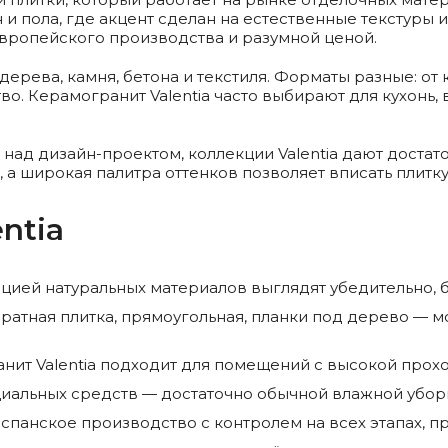
и пола, где акцент сделан на естественные текстуры и
европейского производства и разумной ценой.
ерева, камня, бетона и текстиля. Форматы разные: от
о. Керамогранит Valentia часто выбирают для кухонь,
 над дизайн-проектом, коллекции Valentia дают достат
 а широкая палитра оттенков позволяет вписать плитк
ntia
цией натуральных материалов выглядят убедительно, б
дратная плитка, прямоугольная, планки под дерево — 
нит Valentia подходит для помещений с высокой про
иальных средств — достаточно обычной влажной убор
спанское производство с контролем на всех этапах, пр