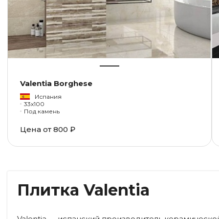
Valentia Borghese
Испания
33x100
Под камень
Цена от
800 ₽
Плитка Valentia
Valentia — испанский производитель керамическо