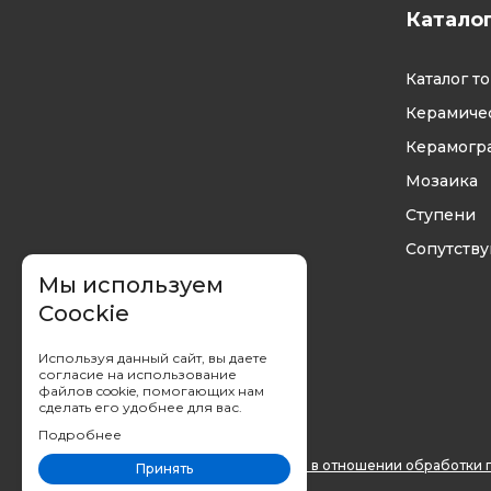
Катало
Каталог т
Керамичес
Керамогр
Мозаика
Ступени
Сопутств
Мы используем
Coockie
Используя данный сайт, вы даете
согласие на использование
файлов cookie, помогающих нам
сделать его удобнее для вас.
Подробнее
Вы принимаете условия
политики в отношении обработки 
Принять