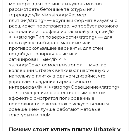
мрамора, для гостиных и кухонь можно
рассмотреть бетонные текстуры или
терраццо</li> <li><strong>Размер
плитки</strong> — крупный формат визуально
расширяет пространство, но требует ровного
основания и профессиональной укладки</li>
<li><strong>Тип поверхности</strong> — для
пола лучше выбирать матовые или
противоскользящие варианты, для стен
подойдут полированные или
сатинированные</li> <li>
<strong>Сочетаемость</strong> — многие
коллекции Urbatek включают настенную и
напольную плитку в едином дизайне, что
упрощает создание гармоничного
интерьера</li> <li><strong>Освещение</strong>
— в помещениях с естественным светом
эффектно смотрятся полированные
поверхности, в комнатах с искусственным
освещением лучше работают матовые
текстуры</li> </ul>
Почему стоит купить плитку Urbatek у