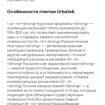
Особенности плитки Urbatek
<ul> <li><strong>Крупные форматы</strong> —
коллекции включают плиты размером до
100×300 см, что позволяет минимизировать
швы и создавать эффект монолитной
поверхности</li> <li><strong>Реалистичные
текстуры</strong> — детализированная
имитация мрамора, травертина, бетона и
других натуральных материалов с точной
передачей рисунка и рельефа</li> <li>
<strong>Технические характеристики</strong>
— низкое водопоглощение, высокая
износостойкость и устойчивость к перепадам
температур делают керамогранит Urbatek
универсальным решением</li> <li>
<strong>Тонкий керамогранит</strong> — в
линейке есть плиты толщиной от 6 мм, которые
подходят для облицовки существующих
поверхностей без демонтажа старой
отделки</li> <li><strong>Разнообразие