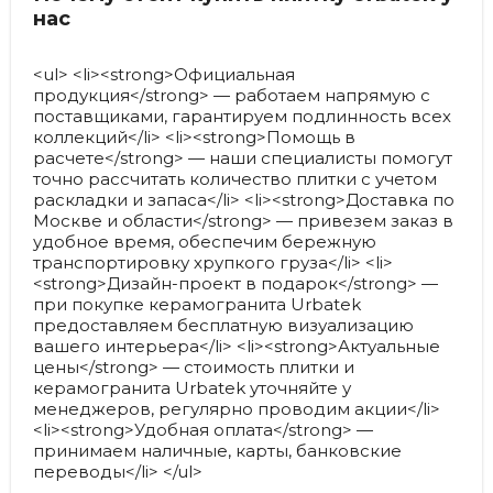
нас
<ul> <li><strong>Официальная
продукция</strong> — работаем напрямую с
поставщиками, гарантируем подлинность всех
коллекций</li> <li><strong>Помощь в
расчете</strong> — наши специалисты помогут
точно рассчитать количество плитки с учетом
раскладки и запаса</li> <li><strong>Доставка по
Москве и области</strong> — привезем заказ в
удобное время, обеспечим бережную
транспортировку хрупкого груза</li> <li>
<strong>Дизайн-проект в подарок</strong> —
при покупке керамогранита Urbatek
предоставляем бесплатную визуализацию
вашего интерьера</li> <li><strong>Актуальные
цены</strong> — стоимость плитки и
керамогранита Urbatek уточняйте у
менеджеров, регулярно проводим акции</li>
<li><strong>Удобная оплата</strong> —
принимаем наличные, карты, банковские
переводы</li> </ul>