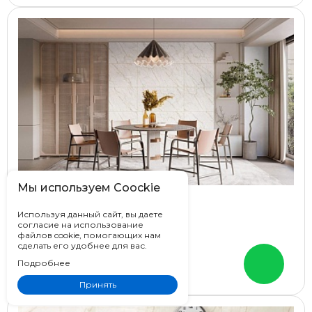
Мы используем Coockie
Global Tile Celino
Используя данный сайт, вы даете
согласие на использование
Россия
файлов cookie, помогающих нам
60x120
сделать его удобнее для вас.
Под мрамор
Подробнее
Цена от
2 690 ₽
Принять