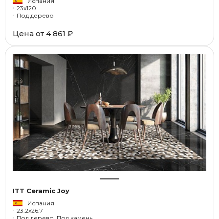
Испания
23x120
Под дерево
Цена от
4 861 ₽
ITT Ceramic Joy
Испания
23.2x26.7
Под дерево, Под камень