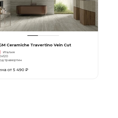
M Ceramiche Travertino Vein Cut
Италия
0x120
од травертин
ена от
5 490 ₽