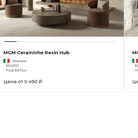
MGM Ceramiche Resin Hub
MG
Италия
60x120
6
Под бетон
П
Цена от
5 490 ₽
Ц