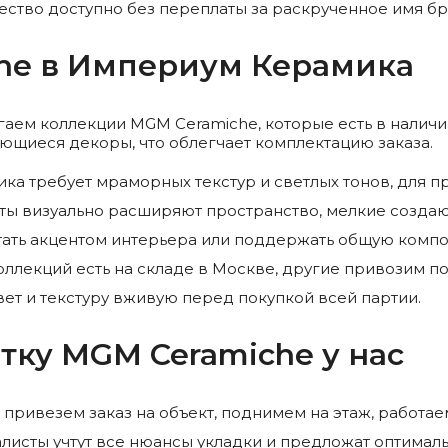
ество доступно без переплаты за раскрученное имя бр
he в Империум Керамика
ем коллекции MGM Ceramiche, которые есть в наличии
ющиеся декоры, что облегчает комплектацию заказа.
ка требует мраморных текстур и светлых тонов, для п
ты визуально расширяют пространство, мелкие создаю
тать акцентом интерьера или поддержать общую комп
оллекций есть на складе в Москве, другие привозим по
ет и текстуру вживую перед покупкой всей партии.
тку MGM Ceramiche у нас
привезем заказ на объект, поднимем на этаж, работае
исты учтут все нюансы укладки и предложат оптималь