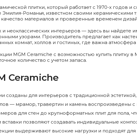
мической плитки, который работает с 1970-х годов и 
е Эмилия-Романья, известном своими керамическими т
а качество материалов и проверенные временем дизай
 и неоклассических интерьеров — здесь вы найдете и
нными узорами. Производитель предлагает как настенн
анных комнат, холлов и гостиных, где важна атмосфер
екции MGM Ceramiche с возможностью купить плитку в
точное количество с учетом запаса.
M Ceramiche
и созданы для интерьеров с традиционной эстетикой,
алов
— мрамор, травертин и камень воспроизведены с в
меров для стен до крупноформатных плит для пола, чт
 вставки позволяют создавать индивидуальные композ
екции выдерживают высокие нагрузки и подходят для