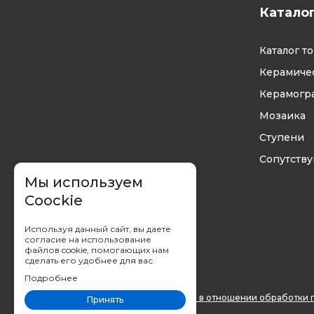
Катало
Каталог т
Керамичес
Керамогр
Мозаика
Ступени
Сопутств
Мы используем
Coockie
Используя данный сайт, вы даете
согласие на использование
файлов cookie, помогающих нам
сделать его удобнее для вас.
Подробнее
Вы принимаете условия
политики в отношении обработки 
Принять