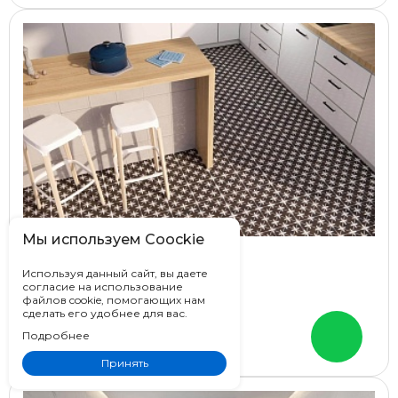
Мы используем Coockie
Prissmacer Star
Используя данный сайт, вы даете
согласие на использование
Испания
файлов cookie, помогающих нам
45x45
сделать его удобнее для вас.
Орнамент
Подробнее
Цена от
4 756 ₽
Принять