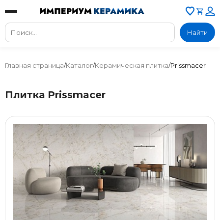
Найти
Главная страница
/
Каталог
/
Керамическая плитка
/
Prissmacer
Плитка Prissmacer