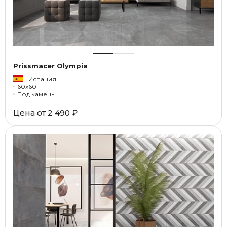
Prissmacer Olympia
Испания
60x60
Под камень
Цена от
2 490 ₽