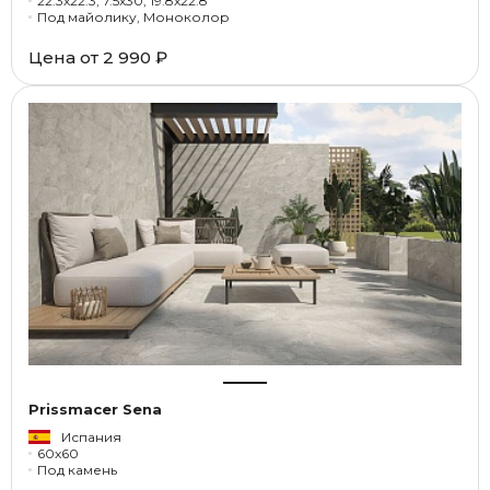
22.3x22.3, 7.5x30, 19.8x22.8
Под майолику, Моноколор
Цена от
2 990 ₽
Prissmacer Sena
Испания
60x60
Под камень