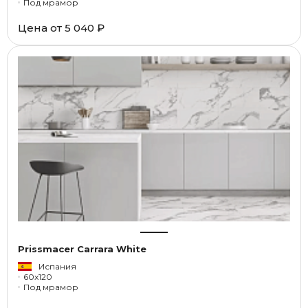
Под мрамор
Цена от
5 040 ₽
Prissmacer Carrara White
Испания
60x120
Под мрамор