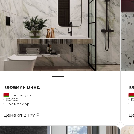
Керамин Винд
К
Беларусь
60x120
3
Под мрамор
П
Цена от
2 177 ₽
Ц