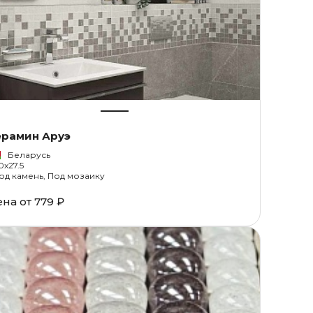
ерамин Аруэ
Беларусь
0x27.5
од камень, Под мозаику
ена от
779 ₽