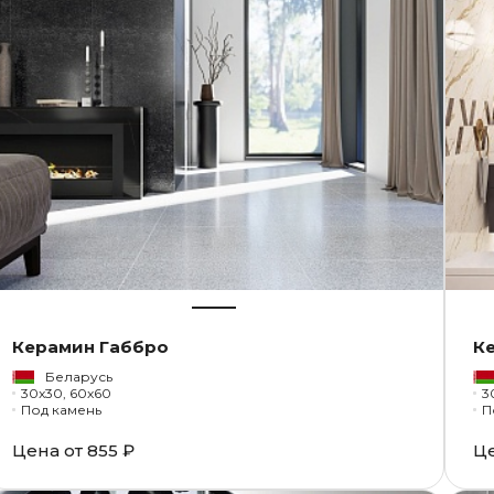
Керамин Габбро
К
Беларусь
30x30, 60x60
3
Под камень
П
Цена от
855 ₽
Ц