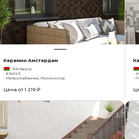
Керамин Амстердам
К
Беларусь
6.5x24.5
4
Метро/кабанчик, Моноколор
П
Цена от
1 219 ₽
Ц