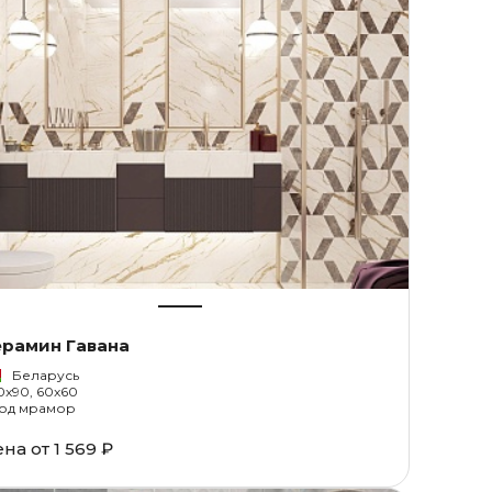
ерамин Гавана
Беларусь
0x90, 60x60
од мрамор
ена от
1 569 ₽