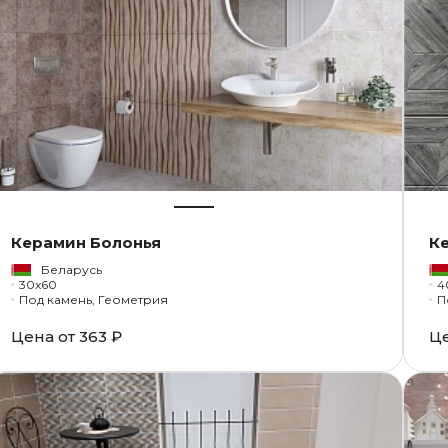
Керамин Болонья
К
Беларусь
30x60
4
Под камень, Геометрия
П
Цена от
363 ₽
Ц