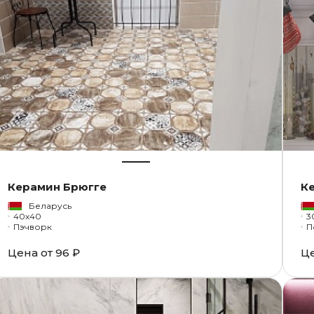
Керамин Брюгге
К
Беларусь
40x40
3
Пэчворк
П
Цена от
96 ₽
Ц