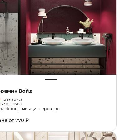
ерамин Войд
Беларусь
0x30, 60x60
од бетон, Имитация Терраццо
ена от
770 ₽