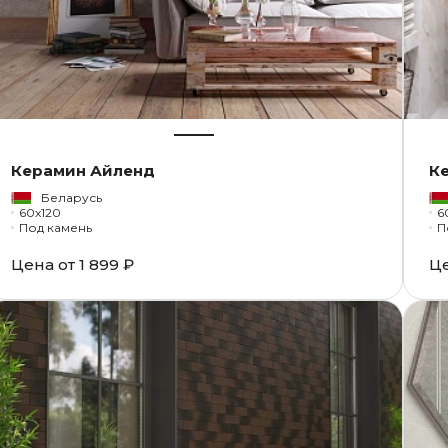
Керамин Айленд
К
Беларусь
60x120
6
Под камень
П
Цена от
1 899 ₽
Ц