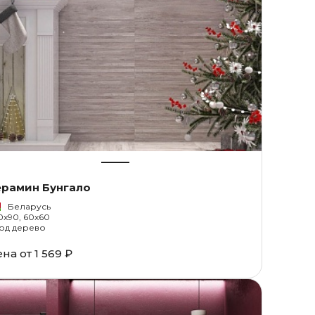
ерамин Бунгало
Беларусь
0x90, 60x60
од дерево
ена от
1 569 ₽