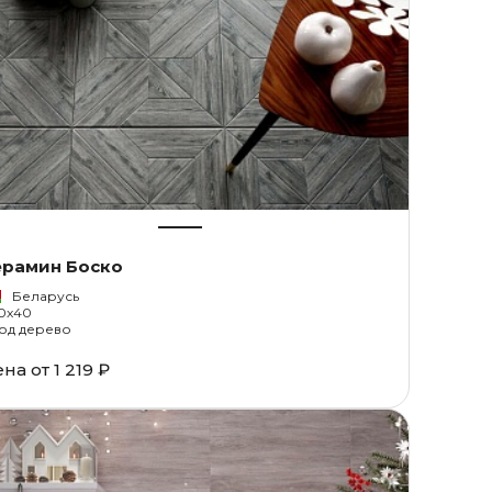
ерамин Боско
Беларусь
0x40
од дерево
ена от
1 219 ₽