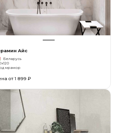
ерамин Айс
Беларусь
0x120
од мрамор
ена от
1 899 ₽