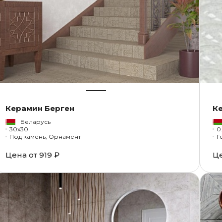
Керамин Берген
К
Беларусь
30x30
0
Под камень, Орнамент
Г
Цена от
919 ₽
Ц