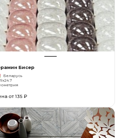
ерамин Бисер
Беларусь
.9x24.7
еометрия
ена от
135 ₽