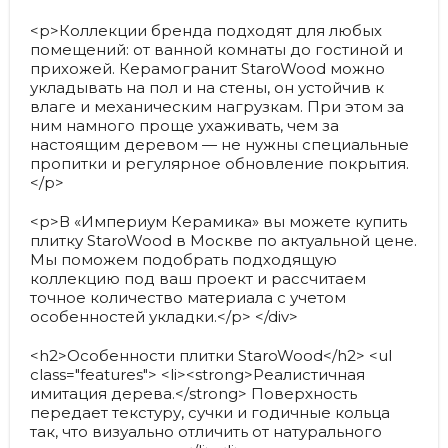
<p>Коллекции бренда подходят для любых
помещений: от ванной комнаты до гостиной и
прихожей. Керамогранит StaroWood можно
укладывать на пол и на стены, он устойчив к
влаге и механическим нагрузкам. При этом за
ним намного проще ухаживать, чем за
настоящим деревом — не нужны специальные
пропитки и регулярное обновление покрытия.
</p>
<p>В «Империум Керамика» вы можете купить
плитку StaroWood в Москве по актуальной цене.
Мы поможем подобрать подходящую
коллекцию под ваш проект и рассчитаем
точное количество материала с учетом
особенностей укладки.</p> </div>
<h2>Особенности плитки StaroWood</h2> <ul
class="features"> <li><strong>Реалистичная
имитация дерева.</strong> Поверхность
передает текстуру, сучки и годичные кольца
так, что визуально отличить от натурального