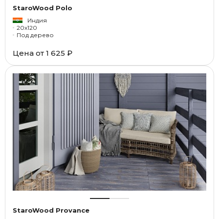
StaroWood Polo
Индия
20x120
Под дерево
Цена от
1 625 ₽
StaroWood Provance