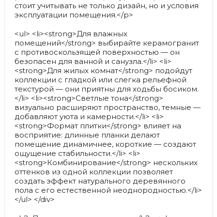
стоит учитывать не только дизайн, но и условия
эксплуатации помещения.</p>
<ul> <li><strong>Для влажных
помещений</strong> выбирайте керамогранит
с противоскользящей поверхностью — он
безопасен для ванной и санузла.</li> <li>
<strong>Для жилых комнат</strong> подойдут
коллекции с гладкой или слегка рельефной
текстурой — они приятны для ходьбы босиком.
</li> <li><strong>Светлые тона</strong>
визуально расширяют пространство, темные —
добавляют уюта и камерности.</li> <li>
<strong>Формат плитки</strong> влияет на
восприятие: длинные планки делают
помещение динамичнее, короткие — создают
ощущение стабильности.</li> <li>
<strong>Комбинирование</strong> нескольких
оттенков из одной коллекции позволяет
создать эффект натурального деревянного
пола с его естественной неоднородностью.</li>
</ul> </div>