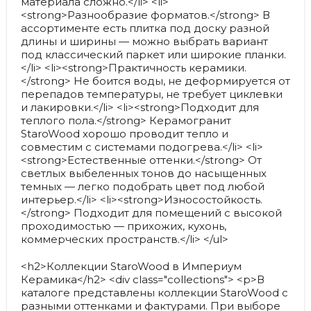
материала сложно.</li> <li>
<strong>Разнообразие форматов.</strong> В
ассортименте есть плитка под доску разной
длины и ширины — можно выбрать вариант
под классический паркет или широкие планки.
</li> <li><strong>Практичность керамики.
</strong> Не боится воды, не деформируется от
перепадов температуры, не требует циклевки
и лакировки.</li> <li><strong>Подходит для
теплого пола.</strong> Керамогранит
StaroWood хорошо проводит тепло и
совместим с системами подогрева.</li> <li>
<strong>Естественные оттенки.</strong> От
светлых выбеленных тонов до насыщенных
темных — легко подобрать цвет под любой
интерьер.</li> <li><strong>Износостойкость.
</strong> Подходит для помещений с высокой
проходимостью — прихожих, кухонь,
коммерческих пространств.</li> </ul>
<h2>Коллекции StaroWood в Империум
Керамика</h2> <div class="collections"> <p>В
каталоге представлены коллекции StaroWood с
разными оттенками и фактурами. При выборе