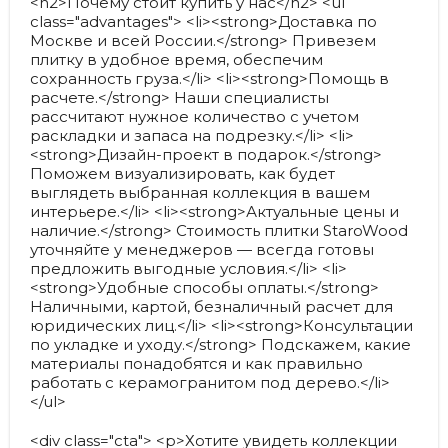
<h2>Почему стоит купить у нас</h2> <ul
class="advantages"> <li><strong>Доставка по
Москве и всей России.</strong> Привезем
плитку в удобное время, обеспечим
сохранность груза.</li> <li><strong>Помощь в
расчете.</strong> Наши специалисты
рассчитают нужное количество с учетом
раскладки и запаса на подрезку.</li> <li>
<strong>Дизайн-проект в подарок.</strong>
Поможем визуализировать, как будет
выглядеть выбранная коллекция в вашем
интерьере.</li> <li><strong>Актуальные цены и
наличие.</strong> Стоимость плитки StaroWood
уточняйте у менеджеров — всегда готовы
предложить выгодные условия.</li> <li>
<strong>Удобные способы оплаты.</strong>
Наличными, картой, безналичный расчет для
юридических лиц.</li> <li><strong>Консультации
по укладке и уходу.</strong> Подскажем, какие
материалы понадобятся и как правильно
работать с керамогранитом под дерево.</li>
</ul>
<div class="cta"> <p>Хотите увидеть коллекции