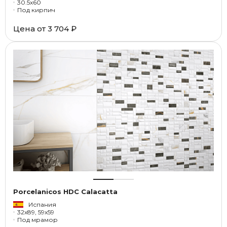
30.5x60
Под кирпич
Цена от
3 704 ₽
Porcelanicos HDC Calacatta
Испания
32x89, 59x59
Под мрамор