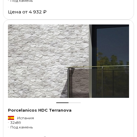
Под камень
Цена от
4 932 ₽
Porcelanicos HDC Terranova
Испания
32x89
Под камень