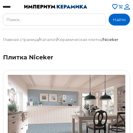
Найти
Главная страница
/
Каталог
/
Керамическая плитка
/
Niceker
Плитка Niceker