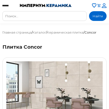
Найти
Главная страница
/
Каталог
/
Керамическая плитка
/
Concor
Плитка Concor