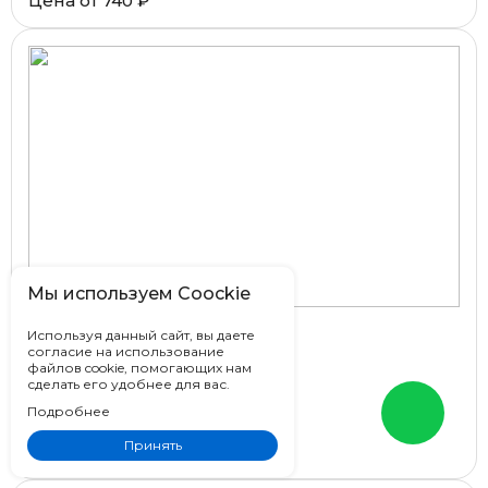
Цена от
740 ₽
Мы используем Coockie
Используя данный сайт, вы даете
ColiseumGres Уффици / Uffizi
согласие на использование
файлов cookie, помогающих нам
Россия
сделать его удобнее для вас.
45x90, 25x75
Подробнее
Под мрамор
Принять
Цена от
1 865 ₽