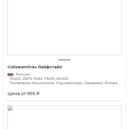
ColiseumGres Лайфстайл
Россия
20x20, 25x75, 31x32, 7.5x30, 60x120
Геометрия, Моноколор, Под майолику, Орнамент, Флора, Под бетон
Цена от
955 ₽