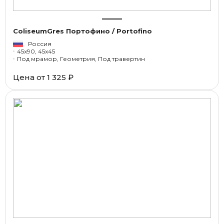
ColiseumGres Портофино / Portofino
Россия
45x90, 45x45
Под мрамор, Геометрия, Под травертин
Цена от
1 325 ₽