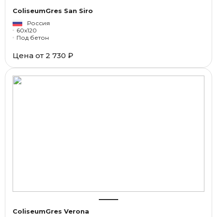
ColiseumGres San Siro
Россия
60x120
Под бетон
Цена от
2 730 ₽
ColiseumGres Verona