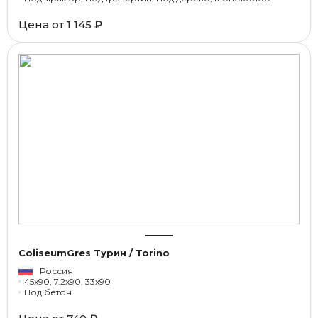
Цена от
1 145 ₽
ColiseumGres Турин / Torino
Россия
45x90, 7.2x90, 33x90
Под бетон