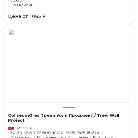
30x30
Под камень
Цена от
1 065 ₽
ColiseumGres Треви Уолл Проджект / Trevi Wall
Project
Россия
30x30, 45x90, 22.5x90, 10x20, 25x75, 7x25, 18x31.4
Под мрамор, Под травертин, Под дерево, Моноколор