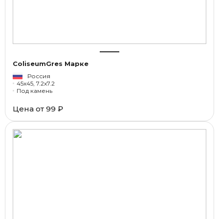
ColiseumGres Марке
Россия
45x45, 7.2x7.2
Под камень
Цена от
99 ₽