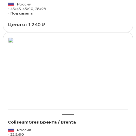
Россия
45x45, 45x90, 28x28
Под камень
Цена от
1 240 ₽
ColiseumGres Брента / Brenta
Россия
22.5x90