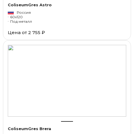
ColiseumGres Astro
Россия
60x120
Под металл
Цена от
2 755 ₽
ColiseumGres Brera