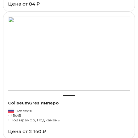
Цена от
84 ₽
ColiseumGres Имперо
Россия
45x45
Под мрамор, Под камень
Цена от
2 140 ₽