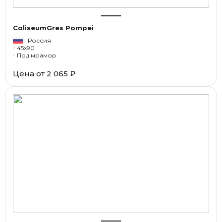
ColiseumGres Pompei
Россия
45x90
Под мрамор
Цена от
2 065 ₽