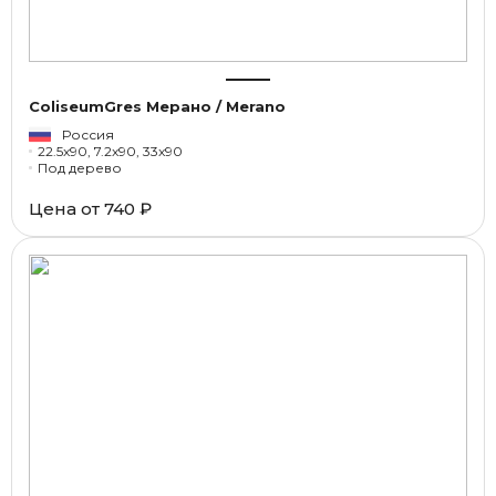
ColiseumGres Мерано / Merano
Россия
22.5x90, 7.2x90, 33x90
Под дерево
Цена от
740 ₽