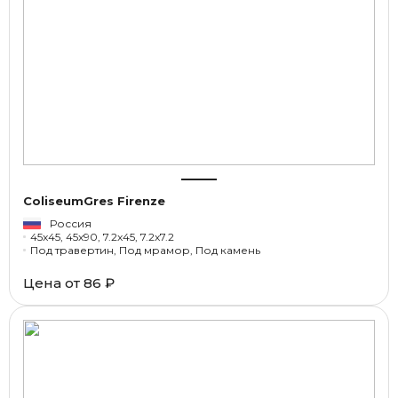
ColiseumGres Firenze
Россия
45x45, 45x90, 7.2x45, 7.2x7.2
Под травертин, Под мрамор, Под камень
Цена от
86 ₽