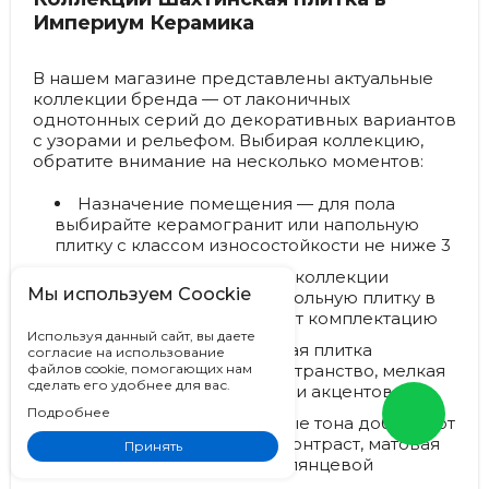
Империум Керамика
В нашем магазине представлены актуальные
коллекции бренда — от лаконичных
однотонных серий до декоративных вариантов
с узорами и рельефом. Выбирая коллекцию,
обратите внимание на несколько моментов:
Назначение помещения
— для пола
выбирайте керамогранит или напольную
плитку с классом износостойкости не ниже 3
Сочетаемость
— многие коллекции
Мы используем Coockie
включают настенную и напольную плитку в
едином стиле, что упрощает комплектацию
Используя данный сайт, вы даете
Формат плитки
— крупная плитка
согласие на использование
файлов cookie, помогающих нам
визуально расширяет пространство, мелкая
сделать его удобнее для вас.
подходит для сложных зон и акцентов
Подробнее
Цвет и фактура
— светлые тона добавляют
воздуха, темные создают контраст, матовая
Принять
поверхность практичнее глянцевой