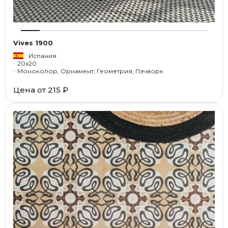
Vives 1900
Испания
20x20
Моноколор, Орнамент, Геометрия, Пэчворк
Цена от
215 ₽