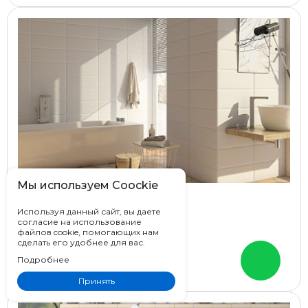
Мы используем Coockie
Vives Gran Zola
Используя данный сайт, вы даете
согласие на использование
Испания
файлов cookie, помогающих нам
20x50
сделать его удобнее для вас.
Моноколор
Подробнее
Цена от
5 354 ₽
Принять