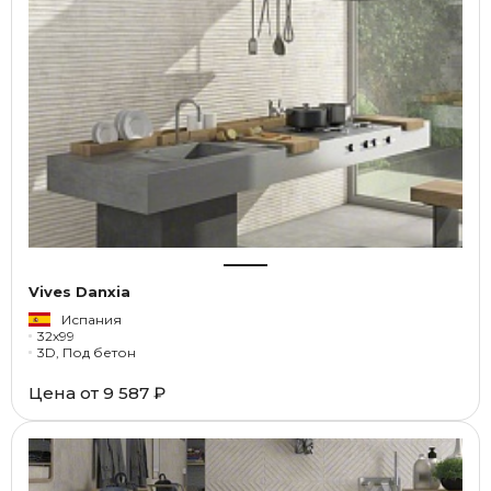
Vives Danxia
Испания
32x99
3D, Под бетон
Цена от
9 587 ₽