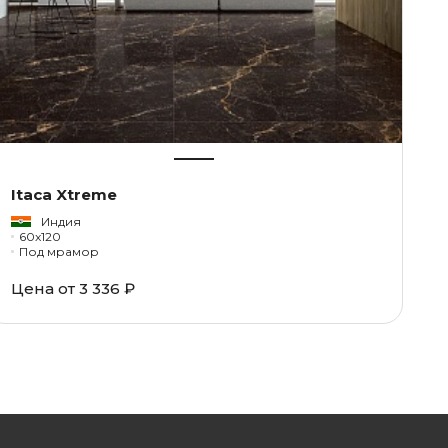
Itaca Xtreme
Индия
60x120
Под мрамор
Цена от
3 336 ₽