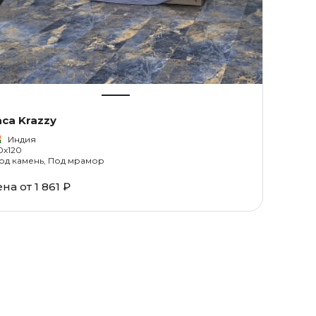
aca Krazzy
Индия
0x120
од камень, Под мрамор
ена от
1 861 ₽