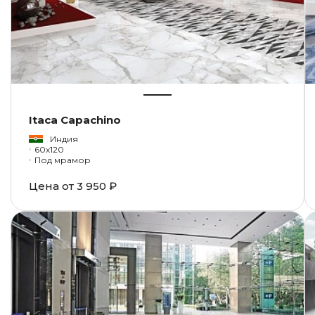
Itaca Capachino
Индия
60x120
Под мрамор
Цена от
3 950 ₽