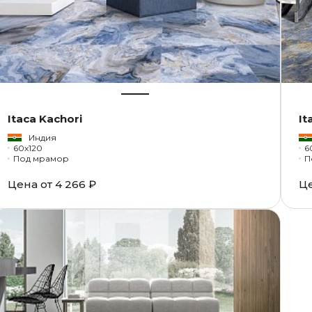
Itaca Kachori
It
Индия
60x120
6
Под мрамор
П
Цена от
4 266 ₽
Ц