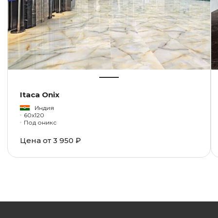
Itaca Onix
Индия
60x120
Под оникс
Цена от
3 950 ₽