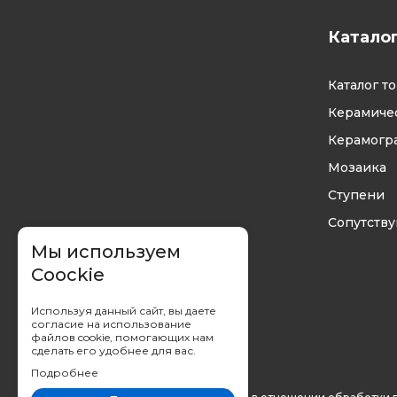
Катало
Каталог т
Керамичес
Керамогр
Мозаика
Ступени
Сопутств
Мы используем
Coockie
Используя данный сайт, вы даете
согласие на использование
файлов cookie, помогающих нам
сделать его удобнее для вас.
Подробнее