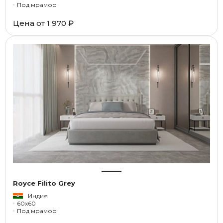
Под мрамор
Цена от
1 970 ₽
Royce Filito Grey
Индия
60x60
Под мрамор