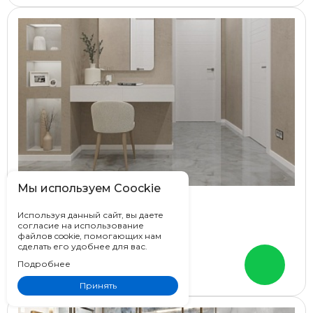
Мы используем Coockie
Royce Onyx Nimbus
Используя данный сайт, вы даете
согласие на использование
Индия
файлов cookie, помогающих нам
60x60
сделать его удобнее для вас.
Под оникс
Подробнее
Цена от
1 760 ₽
Принять