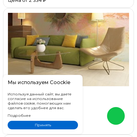
Цена от
2 334 ₽
Мы используем Coockie
Используя данный сайт, вы даете
Pieza Ceramica Travertino
согласие на использование
файлов cookie, помогающих нам
Казахстан
сделать его удобнее для вас.
80x80
Подробнее
Под камень, Под травертин
Принять
Цена от
2 334 ₽