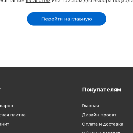
тесь нашим
каталогом
или поиском для выбора подход
Перейти на главную
г
Покупателям
оваров
Главная
кая плитка
Дизайн проект
анит
Оплата и доставка