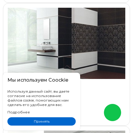
Мы используем Coockie
Emigres Opera
Используя данный сайт, вы даете
согласие на использование
Испания
файлов cookie, помогающих нам
31.6x31.6
сделать его удобнее для вас.
Под текстиль, Моноколор
Подробнее
Цена от
500 ₽
Принять