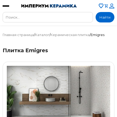
Найти
Главная страница
/
Каталог
/
Керамическая плитка
/
Emigres
Плитка Emigres