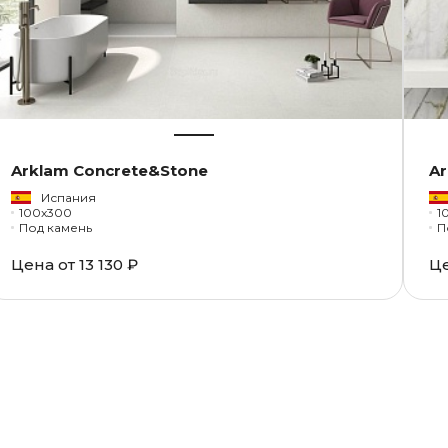
Arklam Concrete&Stone
Ar
Испания
100x300
1
Под камень
П
Цена от
13 130 ₽
Ц