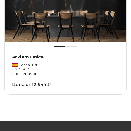
Arklam Onice
Испания
120x300
Под мрамор
Цена от
12 544 ₽