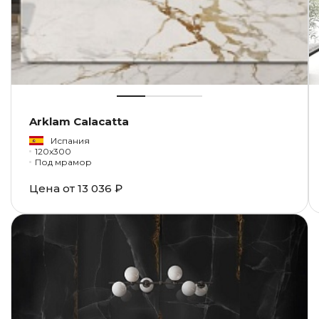
Arklam Calacatta
Испания
120x300
Под мрамор
Цена от
13 036 ₽