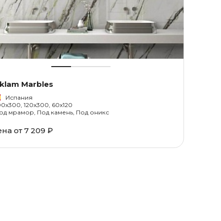
klam Marbles
Испания
00x300, 120x300, 60x120
од мрамор, Под камень, Под оникс
ена от
7 209 ₽