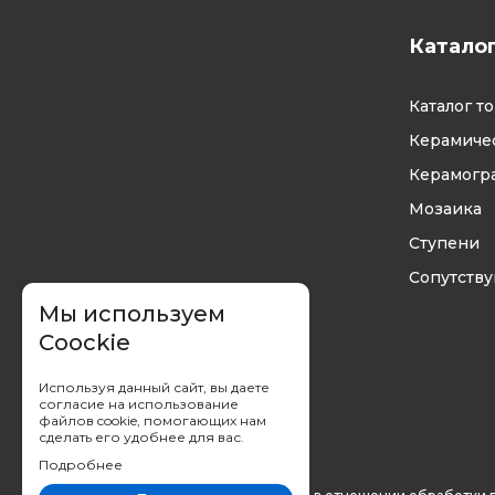
Катало
Каталог т
Керамичес
Керамогр
Мозаика
Ступени
Сопутств
Мы используем
Coockie
Используя данный сайт, вы даете
согласие на использование
файлов cookie, помогающих нам
сделать его удобнее для вас.
Подробнее