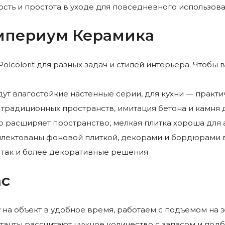
ость и простота в уходе для повседневного использов
 Империум Керамика
olcolorit для разных задач и стилей интерьера. Чтоб
ут влагостойкие настенные серии, для кухни — практ
традиционных пространств, имитация бетона и камня
 расширяет пространство, мелкая плитка хороша для 
лектованы фоновой плиткой, декорами и бордюрами 
, так и более декоративные решения
ас
на объект в удобное время, работаем с подъемом на 
танты рассчитают нужное количество с запасом и подб