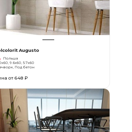
lcolorit Augusto
Польша
0x60, 9.6x60, 5.7x60
эчворк, Под бетон
ена от
648 ₽