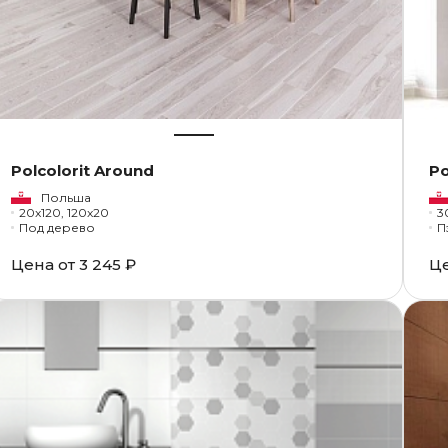
Polcolorit Around
Po
Польша
20x120, 120x20
3
Под дерево
П
Цена от
3 245 ₽
Ц