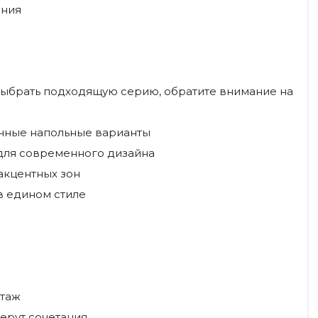
ания
ы выбрать подходящую серию, обратите внимание на
ичные напольные варианты
 для современного дизайна
акцентных зон
в едином стиле
этаж
ерут сочетания