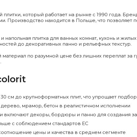
й плитки, который работает на рынке с 1990 года. Бре
и. Производство находится в Польше, что позволяет 
я и напольная плитка для ванных комнат, кухонь и жил
ностей до декоративных панно и рельефных текстур.
ый материал по разумной цене без лишних переплат за
.
lorit
×30 см до крупноформатных плит, что упрощает подбо
 дерево, мрамор, бетон в реалистичном исполнении
и включают декоры, бордюры и панно для создания з
льше с соблюдением стандартов ЕС
оотношение цены и качества в среднем сегменте