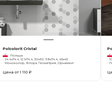
Polcolorit Cristal
Po
Польша
24.4x74.4, 12.1x74.4, 30x30, 11.8x74.4, 45x45
1
Моноколор, Флора, Геометрия, Орнамент
П
Цена от
1 110 ₽
Ц