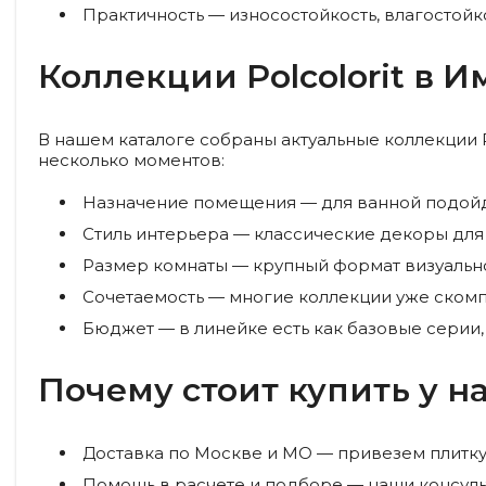
Практичность
— износостойкость, влагостойк
Коллекции Polcolorit в
В нашем каталоге собраны актуальные коллекции P
несколько моментов:
Назначение помещения
— для ванной подойд
Стиль интерьера
— классические декоры для 
Размер комнаты
— крупный формат визуально
Сочетаемость
— многие коллекции уже скомп
Бюджет
— в линейке есть как базовые серии
Почему стоит купить у н
Доставка по Москве и МО
— привезем плитку 
Помощь в расчете и подборе
— наши консуль