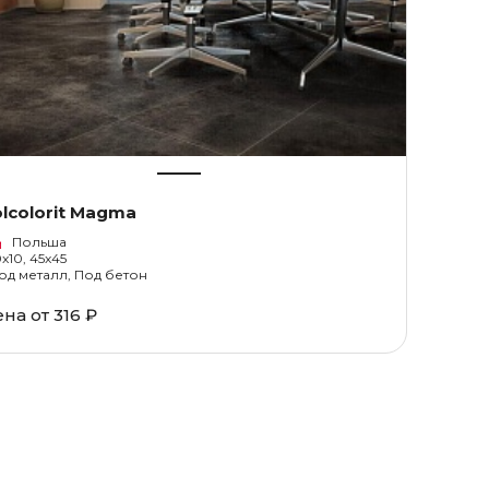
lcolorit Magma
Польша
0x10, 45x45
од металл, Под бетон
ена от
316 ₽