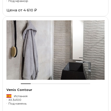
Под мрамор
Цена от
4 610 ₽
Venis Contour
Испания
33.3x100
Под камень