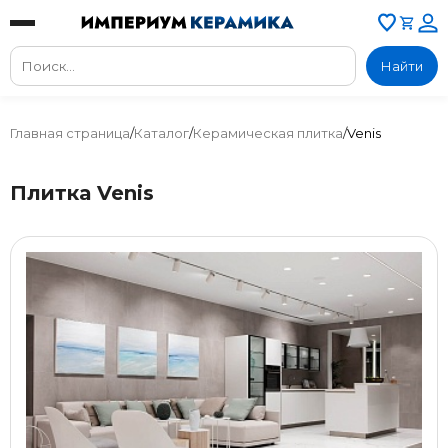
Найти
Главная страница
/
Каталог
/
Керамическая плитка
/
Venis
Плитка Venis