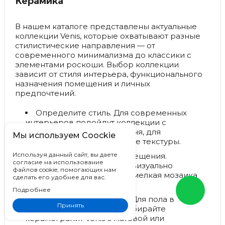
Керамика
В нашем каталоге представлены актуальные
коллекции Venis, которые охватывают разные
стилистические направления — от
современного минимализма до классики с
элементами роскоши. Выбор коллекции
зависит от стиля интерьера, функционального
назначения помещения и личных
предпочтений.
Определите стиль.
Для современных
интерьеров подойдут коллекции с
имитацией бетона или камня, для
Мы используем Coockie
классических — мраморные текстуры.
Используя данный сайт, вы даете
Учитывайте размер помещения.
согласие на использование
Крупноформатная плитка визуально
файлов cookie, помогающих нам
расширяет пространство, мелкая мозаика
сделать его удобнее для вас.
создаёт акценты.
Подробнее
Оцените практичность.
Для пола в
Принять
прихожей или на кухне выбирайте
керамогранит Venis с матовой или