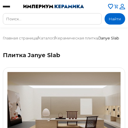
Найти
Главная страница
/
Каталог
/
Керамическая плитка
/
Janye Slab
Плитка Janye Slab