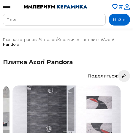
Найти
Главная страница
/
Каталог
/
Керамическая плитка
/
Azori
/
Pandora
Плитка Azori Pandora
Поделиться: