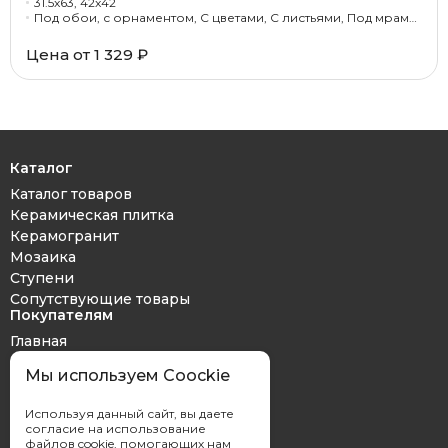
31.5x63, 42x42
Под обои, с орнаментом, С цветами, С листьями, Под мрамор, Под оникс
Цена от 1 329 ₽
Каталог
Каталог товаров
Керамическая плитка
Керамогранит
Мозаика
Ступени
Сопутствующие товары
Покупателям
Главная
Дизайн проект
Мы используем Coockie
Оплата и доставка
Обмен и возврат
Используя данный сайт, вы даете
Контакты
согласие на использование
файлов cookie, помогающих нам