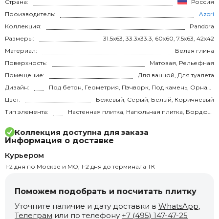
Страна:
Россия
Производитель:
Azori
Коллекция:
Pandora
Размеры:
31.5x63, 33.3x33.3, 60x60, 7.5x63, 42x42
Материал:
Белая глина
Поверхность:
Матовая, Рельефная
Помещение:
Для ванной, Для туалета
Дизайн:
Под бетон, Геометрия, Пэчворк, Под камень, Орнамент
Цвет:
Бежевый, Серый, Белый, Коричневый
Тип элемента:
Настенная плитка, Напольная плитка, Бордюр, напольная, Декор
Коллекция доступна для заказа
Информация о доставке
Курьером
1-2 дня по Москве и МО, 1-2 дня до терминала ТК
Поможем подобрать и посчитать плитку
Уточните наличие и дату доставки в
WhatsApp
,
Телеграм
или по телефону
+7 (495) 147-47-25