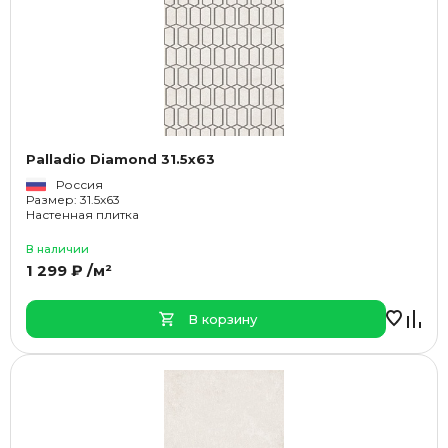
Palladio Diamond 31.5x63
Россия
Размер: 31.5x63
Настенная плитка
В наличии
1 299 ₽ /м²
В корзину