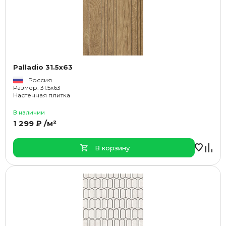
Palladio 31.5x63
Россия
Размер: 31.5x63
Настенная плитка
В наличии
1 299 ₽ /м²
В корзину