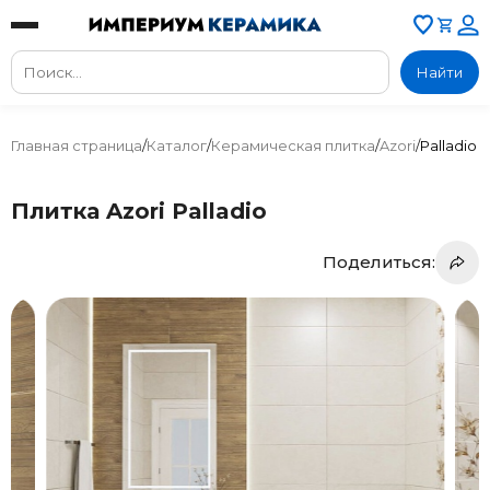
Найти
Главная страница
/
Каталог
/
Керамическая плитка
/
Azori
/
Palladio
Плитка Azori Palladio
Поделиться: