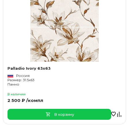
Palladio Ivory 63x63
Россия
Размер: 31.5x63
Панно
В наличии
2 500 ₽ /компл
В корзину