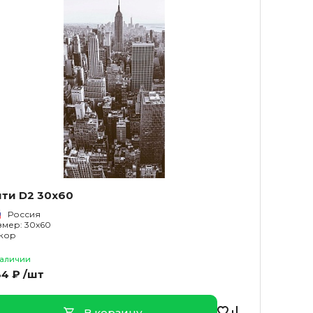
ити D2 30x60
Россия
змер: 30x60
кор
наличии
4 ₽ /шт
В корзину