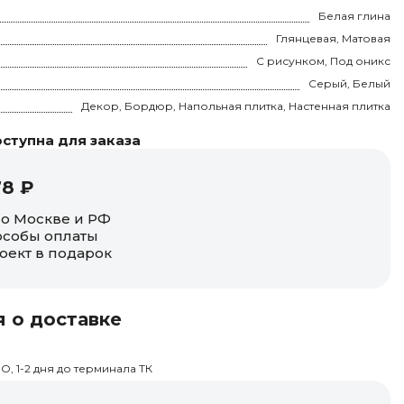
Белая глина
Глянцевая, Матовая
С рисунком, Под оникс
Серый, Белый
Декор, Бордюр, Напольная плитка, Настенная плитка
ступна для заказа
78 ₽
по Москве и РФ
собы оплаты
оект в подарок
 о доставке
О, 1-2 дня до терминала ТК