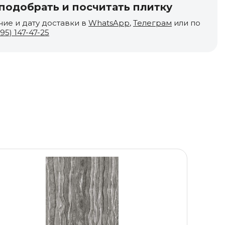
одобрать и посчитать плитку
чие и дату доставки в
WhatsApp
,
Телеграм
или по
495) 147-47-25