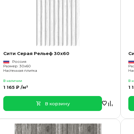
Сити Серая Рельеф 30x60
С
Россия
Размер: 30x60
Ра
Настенная плитка
На
В наличии
В 
1 165 ₽ /м²
1 
В корзину