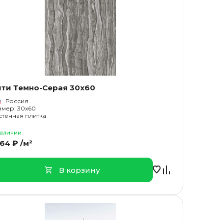
ити Темно-Серая 30x60
Россия
змер: 30x60
стенная плитка
наличии
164 ₽ /м²
В корзину