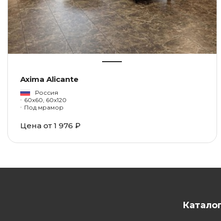
Axima Alicante
Россия
60x60, 60x120
Под мрамор
Цена от 1 976 ₽
Катало