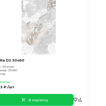
ба D2 30x60
Россия
змер: 30x60
кор
наличии
3 ₽ /шт
В корзину