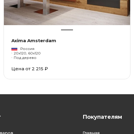
Axima Amsterdam
Россия
20x120, 60x120
Под дерево
Цена от 2 215 ₽
г
Покупателям
оваров
Главная