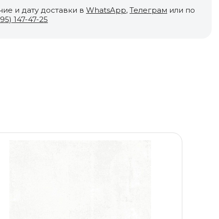
чие и дату доставки в
WhatsApp
,
Телеграм
или по
495) 147-47-25