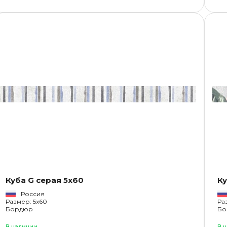
Куба G серая 5x60
Ку
Россия
Размер: 5x60
Ра
Бордюр
Бо
В наличии
В 