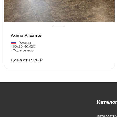
Axima Alicante
Россия
60x60, 60x120
Под мрамор
Цена от 1 976 ₽
Катало
Каталог т