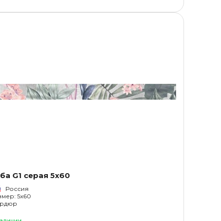
ба G1 серая 5x60
Россия
змер: 5x60
рдюр
наличии