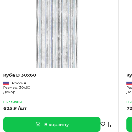
Куба D 30x60
Ку
Россия
Размер: 30x60
Ра
Декор
Де
В наличии
В 
625 ₽ /шт
72
В корзину