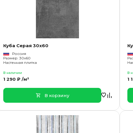
Куба Серая 30x60
Ку
Россия
Размер: 30x60
Ра
Настенная плитка
На
В наличии
В 
1 290 ₽ /м²
1 
В корзину