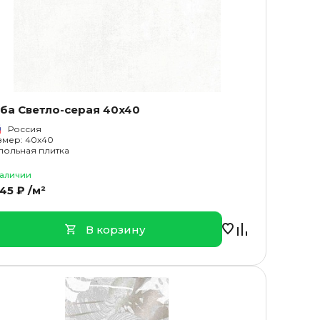
ба Светло-серая 40x40
Россия
змер: 40x40
польная плитка
наличии
145 ₽ /м²
В корзину