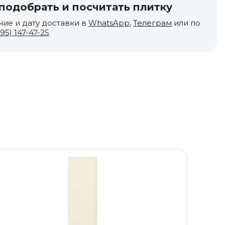
одобрать и посчитать плитку
чие и дату доставки в
WhatsApp
,
Телеграм
или по
495) 147-47-25