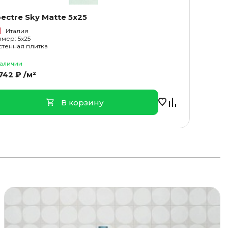
ectre Sky Matte 5x25
Италия
змер: 5x25
стенная плитка
наличии
742 ₽ /м²
В корзину