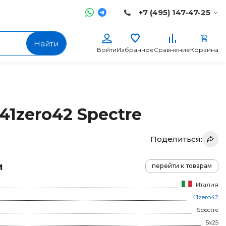
+7 (495) 147-47-25
Найти
Войти
Избранное
Сравнение
Корзина
41zero42 Spectre
Поделиться:
и
перейти к товарам
Италия
41zero42
Spectre
5x25