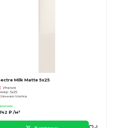
ectre Milk Matte 5x25
Италия
змер: 5x25
стенная плитка
наличии
742 ₽ /м²
В корзину