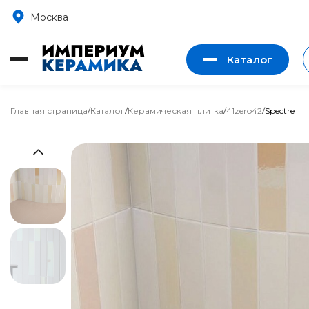
Москва
Каталог
Главная страница
/
Каталог
/
Керамическая плитка
/
41zero42
/
Spectre