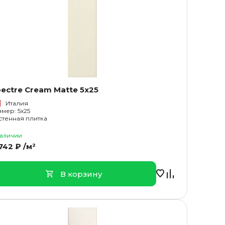
ectre Cream Matte 5x25
Италия
змер: 5x25
стенная плитка
наличии
742 ₽ /м²
В корзину