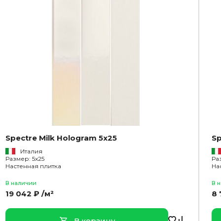
Spectre Milk Hologram 5x25
Sp
Италия
Размер: 5x25
Ра
Настенная плитка
На
В наличии
В 
19 042 ₽ /м²
8 
В корзину