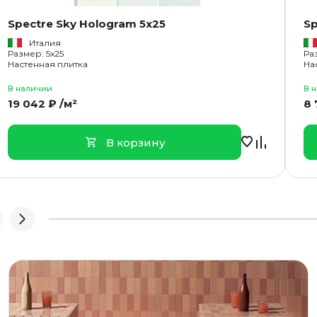
Spectre Sky Hologram 5x25
Sp
Италия
Размер: 5x25
Ра
Настенная плитка
На
В наличии
В 
19 042 ₽ /м²
8 
В корзину