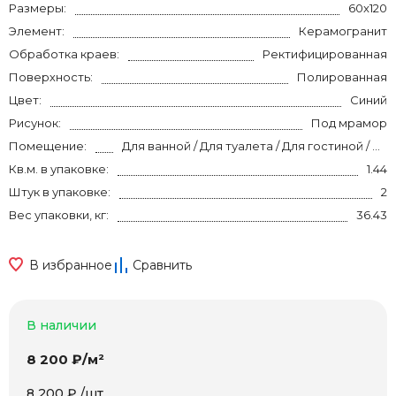
Размеры:
60x120
Элемент:
Керамогранит
Обработка краев:
Ректифицированная
Поверхность:
Полированная
Цвет:
Синий
Рисунок:
Под мрамор
Помещение:
Для ванной / Для туалета / Для гостиной / Для прихожей / Для кухни / Для спальни / на теплый пол
Кв.м. в упаковке:
1.44
Штук в упаковке:
2
Вес упаковки, кг:
36.43
В избранное
Сравнить
В наличии
8 200 ₽/м²
8 200 ₽ /шт