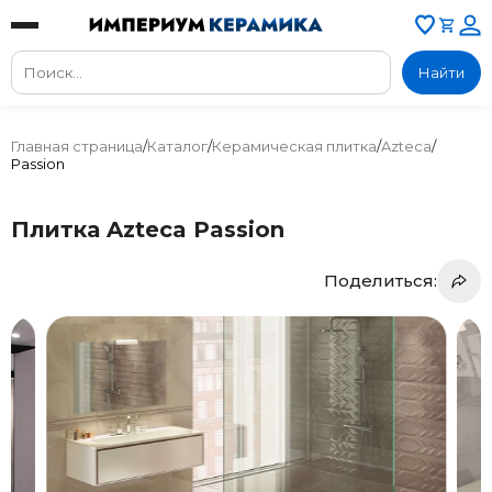
Найти
Главная страница
/
Каталог
/
Керамическая плитка
/
Azteca
/
Passion
Плитка Azteca Passion
Поделиться: