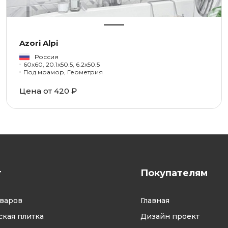
Azori Alpi
Россия
60x60, 20.1x50.5, 6.2x50.5
Под мрамор, Геометрия
Цена от 420 ₽
г
Покупателям
оваров
Главная
кая плитка
Дизайн проект