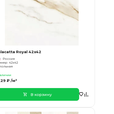
lacatta Royal 42x42
Россия
змер: 42x42
польная
наличии
229 ₽ /м²
В корзину