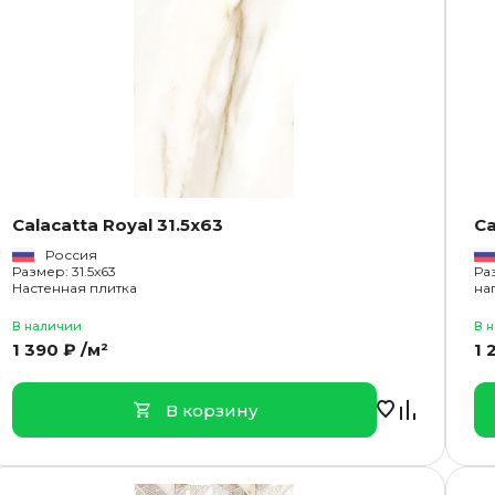
Calacatta Royal 31.5x63
Ca
Россия
Размер: 31.5x63
Ра
Настенная плитка
на
В наличии
В 
1 390 ₽ /м²
1 
В корзину