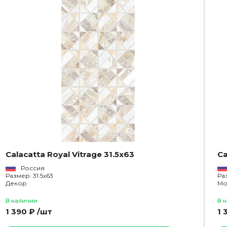
Calacatta Royal Vitrage 31.5x63
Ca
Россия
Размер: 31.5x63
Ра
Декор
Мо
В наличии
В 
1 390 ₽ /шт
1 