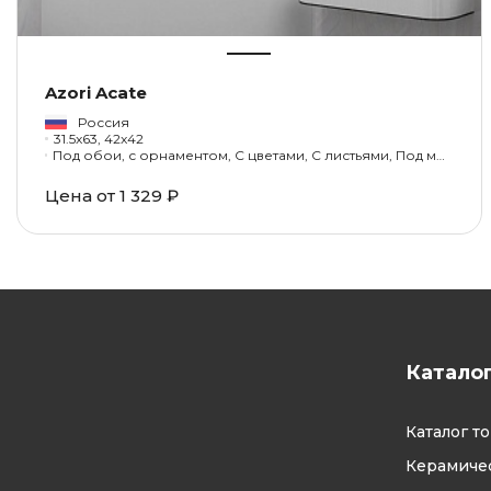
Azori Acate
Россия
31.5x63, 42x42
Под обои, с орнаментом, С цветами, С листьями, Под мрамор, Под оникс
Цена от 1 329 ₽
Катало
Каталог т
Керамичес