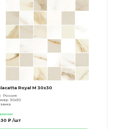
lacatta Royal М 30x30
Россия
змер: 30x30
заика
наличии
330 ₽ /шт