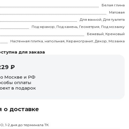
Белая глина
Матовая
Для ванной, Для туалета
Под мрамор, Под камень, Геометрия, Под мозаику
Бежевый, Кремовый
Настенная плитка, напольная, Керамогранит, Декор, Мозаика
ступна для заказа
229 ₽
по Москве и РФ
собы оплаты
оект в подарок
 о доставке
О, 1-2 дня до терминала ТК