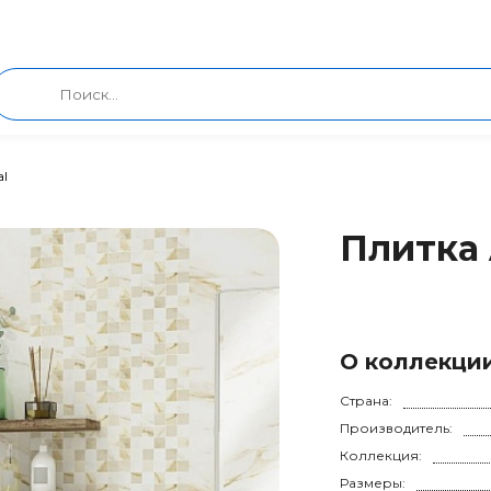
al
Плитка 
О коллекци
Страна:
Производитель:
Коллекция:
Размеры: