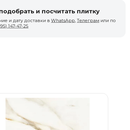
одобрать и посчитать плитку
чие и дату доставки в
WhatsApp
,
Телеграм
или по
495) 147-47-25