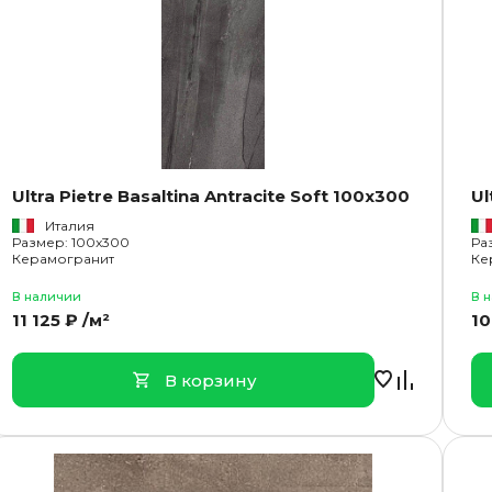
Ultra Pietre Basaltina Antracite Soft 100x300
Ul
Италия
Размер: 100x300
Ра
Керамогранит
Ке
В наличии
В 
11 125 ₽ /м²
10
В корзину