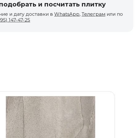
одобрать и посчитать плитку
чие и дату доставки в
WhatsApp
,
Телеграм
или по
495) 147-47-25