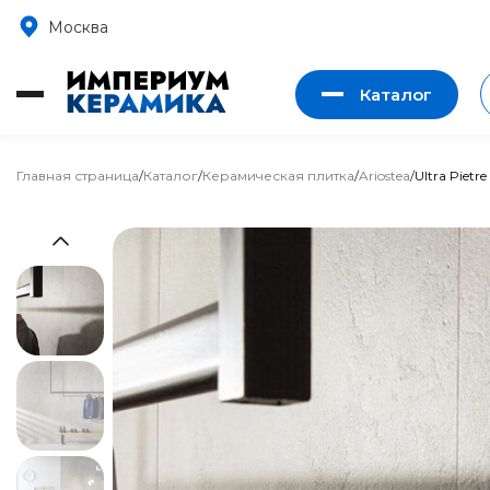
Москва
Каталог
Главная страница
/
Каталог
/
Керамическая плитка
/
Ariostea
/
Ultra Pietre