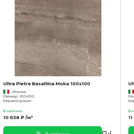
Ultra Pietre Basaltina Moka 100x100
Ul
Италия
Размер: 100x100
Ра
Керамогранит
Ке
В наличии
В 
10 638 ₽ /м²
11
В корзину