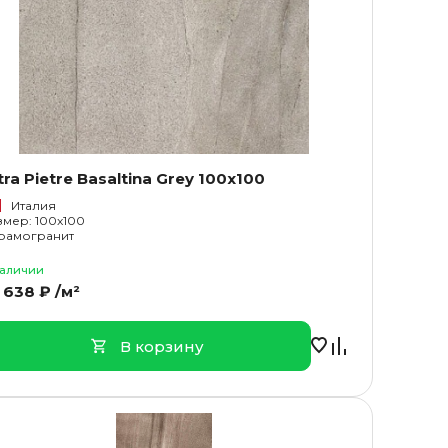
tra Pietre Basaltina Grey 100x100
Италия
змер: 100x100
рамогранит
наличии
 638 ₽ /м²
В корзину