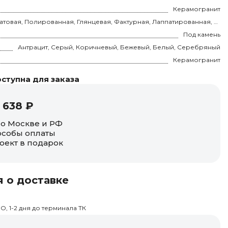
Керамогранит
Матовая, Полированная, Глянцевая, Фактурная, Лаппатированная, Рельефная
Под камень
Антрацит, Серый, Коричневый, Бежевый, Белый, Серебряный
Керамогранит
ступна для заказа
 638 ₽
по Москве и РФ
собы оплаты
оект в подарок
 о доставке
О, 1-2 дня до терминала ТК