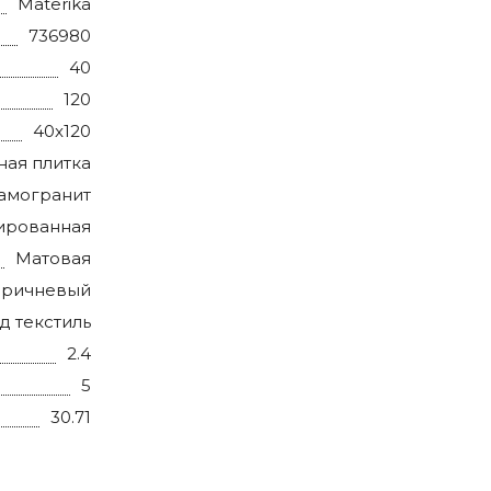
Materika
736980
40
120
40x120
ная плитка
амогранит
ированная
Матовая
оричневый
д текстиль
2.4
5
30.71