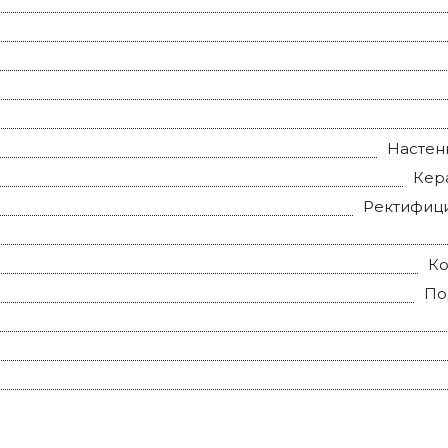
Настен
Кер
Ректифиц
К
По