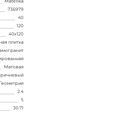
Materika
736979
40
120
40x120
ная плитка
амогранит
ированная
Матовая
оричневый
Геометрия
2.4
5
30.71