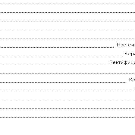
Настен
Кер
Ректифиц
К