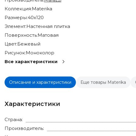
Коллекция:
Materika
Размеры:
40x120
Элемент:
Настенная плитка
Поверхность:
Матовая
Цвет:
Бежевый
Рисунок:
Моноколор
Все характеристики
Описание и характеристики
Еще товары Materika
Характеристики
Страна:
Производитель: