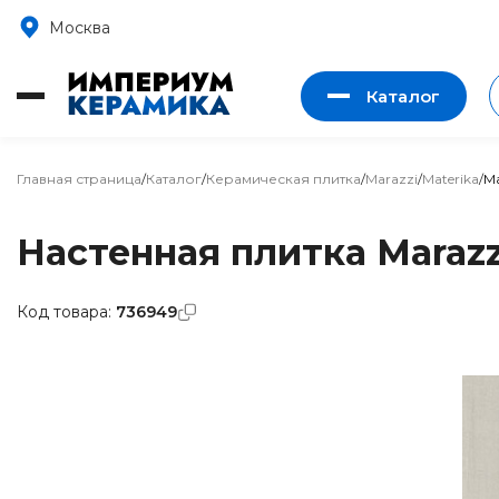
Москва
Каталог
Главная страница
/
Каталог
/
Керамическая плитка
/
Marazzi
/
Materika
/
Ma
Настенная плитка Marazz
Код товара:
736949