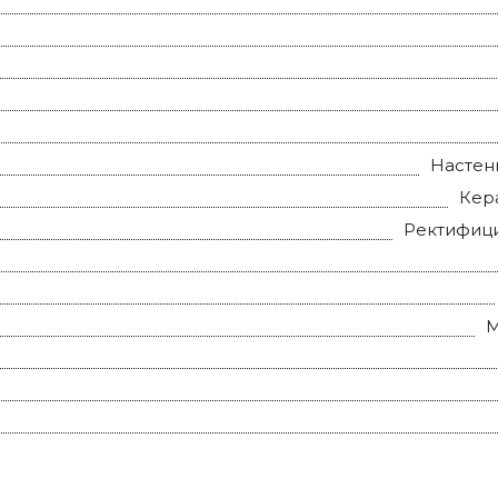
Настен
Кер
Ректифиц
М