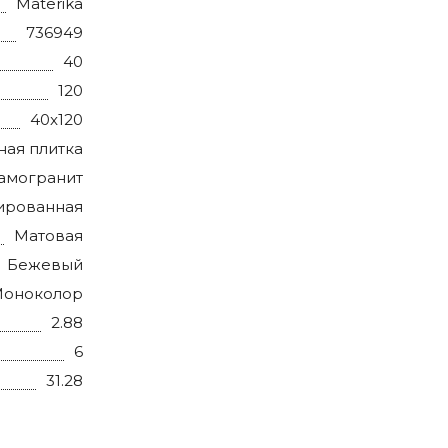
Materika
736949
40
120
40x120
ная плитка
амогранит
ированная
Матовая
Бежевый
оноколор
2.88
6
31.28