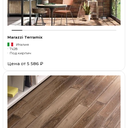
Marazzi Terramix
Италия
7x28
Под кирпич
Цена от
5 586 ₽