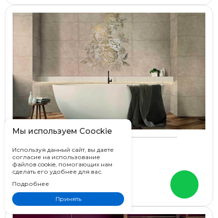
Мы используем Coockie
Marazzi Treverksoul
Используя данный сайт, вы даете
согласие на использование
Италия
файлов cookie, помогающих нам
11x54
сделать его удобнее для вас.
Под дерево
Подробнее
Цена от
6 815 ₽
Принять