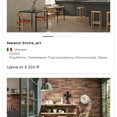
Marazzi Stone_art
Италия
40x120
Под бетон, Геометрия, Под штукатурку, Моноколор, Орнамент
Цена от
5 320 ₽