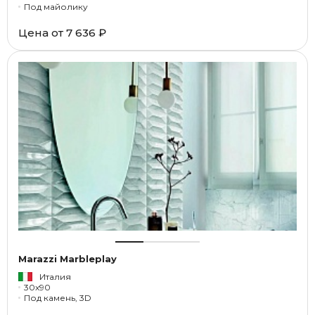
Под майолику
Цена от
7 636 ₽
Marazzi Marbleplay
Италия
30x90
Под камень, 3D