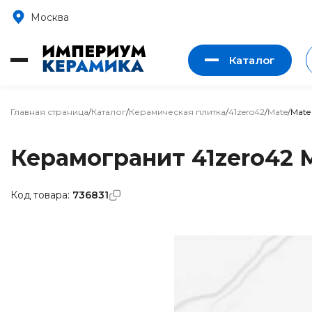
Москва
Каталог
Главная страница
/
Каталог
/
Керамическая плитка
/
41zero42
/
Mate
/
Mate 
Керамогранит 41zero42 M
Код товара:
736831