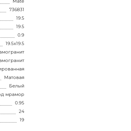
Mate
736831
19.5
19.5
0.9
19.5x19.5
амогранит
амогранит
ированная
Матовая
Белый
од мрамор
0.95
24
19