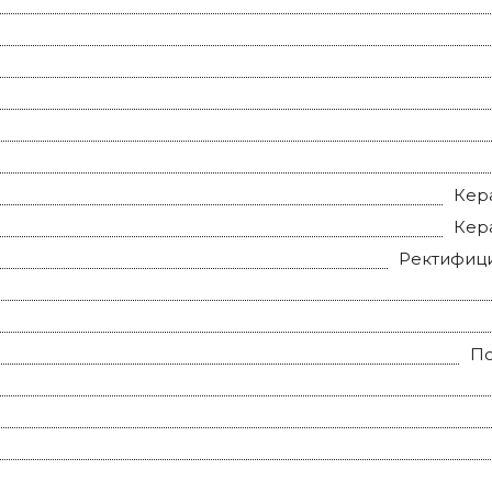
Кер
Кер
Ректифиц
П