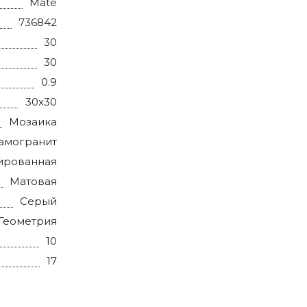
Mate
736842
30
30
0.9
30x30
Мозаика
амогранит
ированная
Матовая
Серый
 Геометрия
10
17